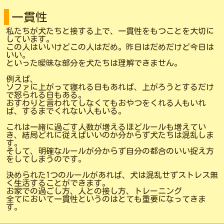
一貫性
私たちが犬たちと接する上で、一貫性をもつことを大切に
しています。
この人はいいけどこの人はだめ。昨日はだめだけど今日は
いい。
といった曖昧な部分を犬たちは理解できません。
例えば、
ソファに上がって寝れる日もあれば、上がろうとするだけ
で怒られる日もある。
おすわりと言われてしなくてもおやつをくれる人もいれ
ば、するまでくれない人もいる。
これは一緒に過ごす人数が増えるほどルールも増えてい
き、結局どれに従えばいいのか分からず犬たちは混乱しま
す。
そして、明確なルールが分からず自分の都合のいい捉え方
をしてしまうのです。
決められた1つのルールがあれば、犬は混乱せずストレス無
く生活することができます。
お家での過ごし方、人との接し方、トレーニング
全てにおいて一貫性というのはとても重要になってきま
す。