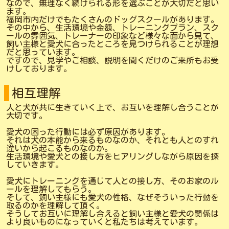
なので、無理なく続けられる形を選ぶことが大切だと思い
ます。
福岡市内だけでもたくさんのドッグスクールがあります。
その中から、生活環境や金額、トレーニングプラン、スク
ールの雰囲気、トレーナーの印象など様々な面から見て、
飼い主様と愛犬に合ったところを見つけられることが理想
だと思っています。
ですので、見学やご相談、説明を聞くだけのご来所もお受
けしております。
相互理解
人と犬が共に生きていく上で、お互いを理解し合うことが
大切です。
愛犬の困った行動には必ず原因があります。
それは犬の本能から来るものなのか、それとも人とのすれ
違いから起こるものなのか。
生活環境や愛犬との接し方をヒアリングしながら原因を探
していきます。
愛犬にトレーニングを通じて人との接し方、そのお家のル
ールを理解してもらう。
そして、飼い主様にも愛犬の性格、なぜそういった行動を
取るのかを理解して頂く。
そうしてお互いに理解し合えると飼い主様と愛犬の関係は
より良いものになっていくと私たちは考えています。