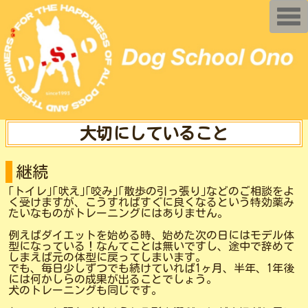
T
o
g
g
l
e
n
a
v
i
g
a
大切にしていること
t
i
o
n
継続
｢トイレ｣｢吠え｣｢咬み｣｢散歩の引っ張り｣などのご相談をよ
く受けますが、こうすればすぐに良くなるという特効薬み
たいなものがトレーニングにはありません。
例えばダイエットを始める時、始めた次の日にはモデル体
型になっている！なんてことは無いですし、途中で辞めて
しまえば元の体型に戻ってしまいます。
でも、毎日少しずつでも続けていれば1ヶ月、半年、1年後
には何かしらの成果が出ることでしょう。
犬のトレーニングも同じです。