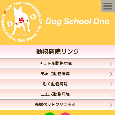
T
o
g
g
l
e
n
a
v
i
g
a
動物病院リンク
t
i
o
n
ドリトル動物病院
もみじ動物病院
むく動物病院
エムズ動物病院
高橋ペットクリニック